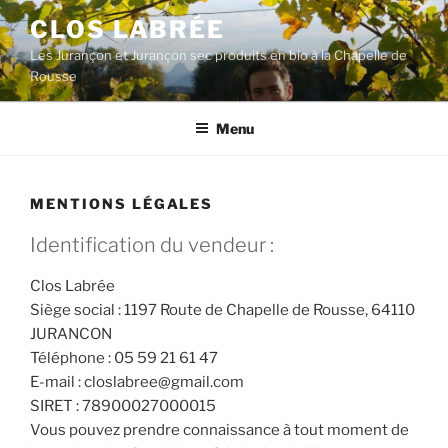
Aller
CLOS LABRÉE
au
Les Jurançon et Jurançon sec produits en bio à la Chapelle de
contenu
Rousse
principal
Menu
MENTIONS LÉGALES
Identification du vendeur :
Clos Labrée
Siège social : 1197 Route de Chapelle de Rousse, 64110
JURANCON
Téléphone : 05 59 21 61 47
E-mail : closlabree@gmail.com
SIRET : 78900027000015
Vous pouvez prendre connaissance à tout moment de