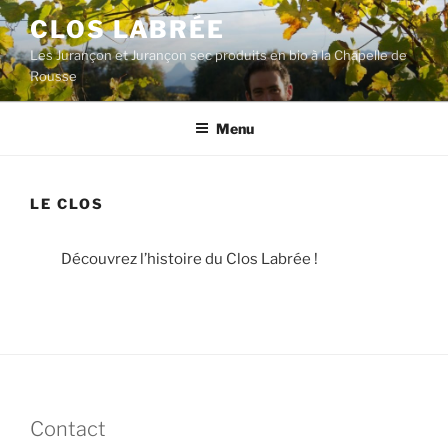
Aller
CLOS LABRÉE
au
Les Jurançon et Jurançon sec produits en bio à la Chapelle de
contenu
Rousse
principal
Menu
LE CLOS
Découvrez l’histoire du Clos Labrée !
Contact